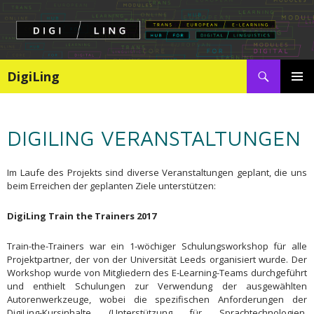
Search
DigiLing
SKIP
PRIMAR
TO
MENU
CONTENT
DIGILING VERANSTALTUNGEN
Im Laufe des Projekts sind diverse Veranstaltungen geplant, die uns
beim Erreichen der geplanten Ziele unterstützen:
DigiLing Train the Trainers 2017
Train-the-Trainers war ein 1-wöchiger Schulungsworkshop für alle
Projektpartner, der von der Universität Leeds organisiert wurde. Der
Workshop wurde von Mitgliedern des E-Learning-Teams durchgeführt
und enthielt Schulungen zur Verwendung der ausgewählten
Autorenwerkzeuge, wobei die spezifischen Anforderungen der
DigiLing-Kursinhalte (Unterstützung für Sprachtechnologien,