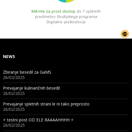
Kliknite za prost dostop
do 7 spletnih
predmetov študijskega programa
Digitalno jezikoslovje
NEWS
Zbiranje besedil za GaMS
26/02/2025
Prevajanje kulinaričnih besedil
26/02/2025
Prevajanje spletnih strani le ni tako preprosto
26/02/2025
⚡︎ testni post OD ELE RAAAAHHHH ⚡︎
26/02/2025