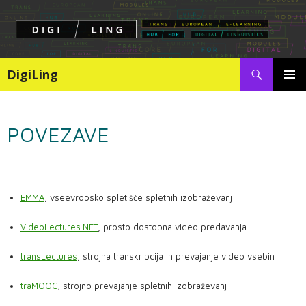
Search
DigiLing
SKIP
PRIMAR
TO
MENU
CONTENT
POVEZAVE
EMMA
, vseevropsko spletišče spletnih izobraževanj
VideoLectures.NET
, prosto dostopna video predavanja
transLectures
, strojna transkripcija in prevajanje video vsebin
traMOOC
, strojno prevajanje spletnih izobraževanj